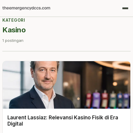
KATEGORI
Kasino
1 postingan
Laurent Lassiaz: Relevansi Kasino Fisik di Era
Digital