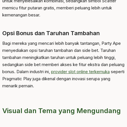
untuk menyelesaikan kombinasi, sedangkan simbol Scatter
memicu fitur putaran gratis, memberi peluang lebih untuk
kemenangan besar.
Opsi Bonus dan Taruhan Tambahan
Bagi mereka yang mencari lebih banyak tantangan, Party Ape
menyediakan opsi taruhan tambahan dan side bet. Taruhan
tambahan meningkatkan taruhan untuk peluang lebih tinggi,
sedangkan side bet memberi akses ke fitur ekstra dan peluang
bonus. Dalam industri ini,
provider slot online terkemuka
seperti
Pragmatic Play juga dikenal dengan inovasi serupa yang
menarik pemain.
Visual dan Tema yang Mengundang