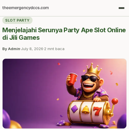
SLOT PARTY
Menjelajahi Serunya Party Ape Slot Online
di Jili Games
By Admin
·
July 8, 2026
·
2 mnt baca