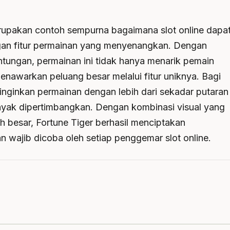
rupakan contoh sempurna bagaimana slot online dapa
an fitur permainan yang menyenangkan. Dengan
ntungan, permainan ini tidak hanya menarik pemain
enawarkan peluang besar melalui fitur uniknya. Bagi
inginkan permainan dengan lebih dari sekadar putaran
 layak dipertimbangkan. Dengan kombinasi visual yang
ah besar, Fortune Tiger berhasil menciptakan
wajib dicoba oleh setiap penggemar slot online.