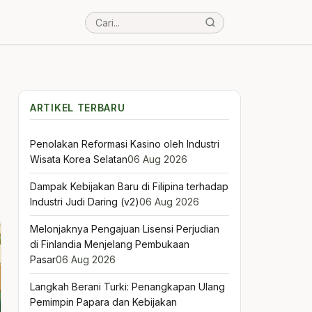
ARTIKEL TERBARU
Penolakan Reformasi Kasino oleh Industri
Wisata Korea Selatan
06 Aug 2026
Dampak Kebijakan Baru di Filipina terhadap
Industri Judi Daring (v2)
06 Aug 2026
Melonjaknya Pengajuan Lisensi Perjudian
di Finlandia Menjelang Pembukaan
Pasar
06 Aug 2026
Langkah Berani Turki: Penangkapan Ulang
Pemimpin Papara dan Kebijakan