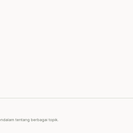
ndalam tentang berbagai topik.