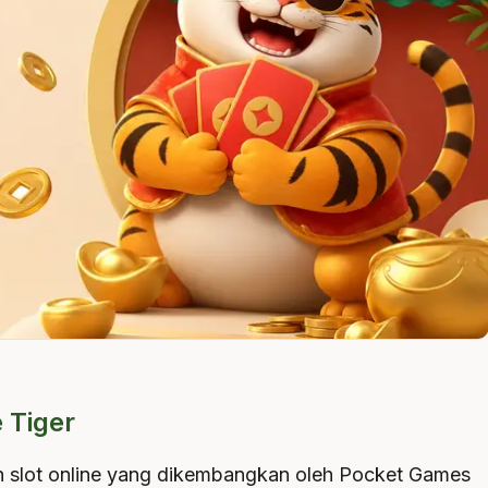
 Tiger
an slot online yang dikembangkan oleh Pocket Games