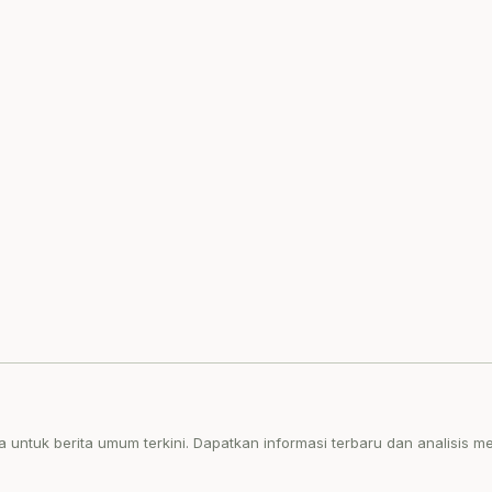
tuk berita umum terkini. Dapatkan informasi terbaru dan analisis me