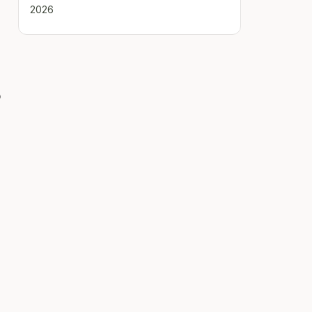
2026
p