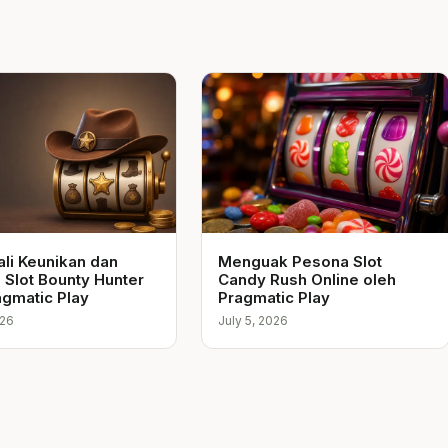
li Keunikan dan
Menguak Pesona Slot
 Slot Bounty Hunter
Candy Rush Online oleh
agmatic Play
Pragmatic Play
026
July 5, 2026