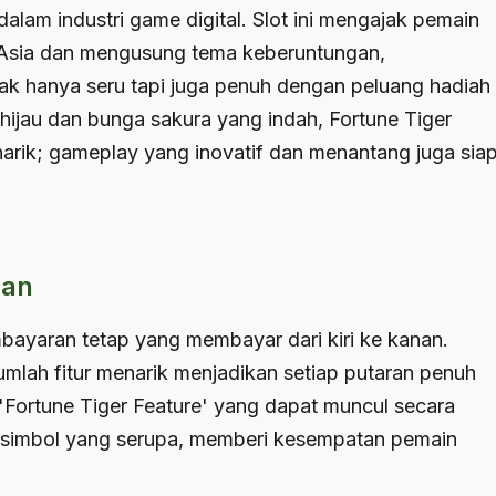
alam industri game digital. Slot ini mengajak pemain
s Asia dan mengusung tema keberuntungan,
k hanya seru tapi juga penuh dengan peluang hadiah
a hijau dan bunga sakura yang indah, Fortune Tiger
narik; gameplay yang inovatif dan menantang juga sia
nan
mbayaran tetap yang membayar dari kiri ke kanan.
mlah fitur menarik menjadikan setiap putaran penuh
 'Fortune Tiger Feature' yang dapat muncul secara
bol-simbol yang serupa, memberi kesempatan pemain