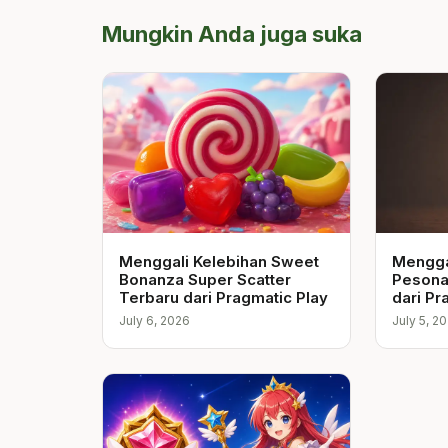
Mungkin Anda juga suka
Menggali Kelebihan Sweet
Mengga
Bonanza Super Scatter
Pesona
Terbaru dari Pragmatic Play
dari Pr
July 6, 2026
July 5, 2