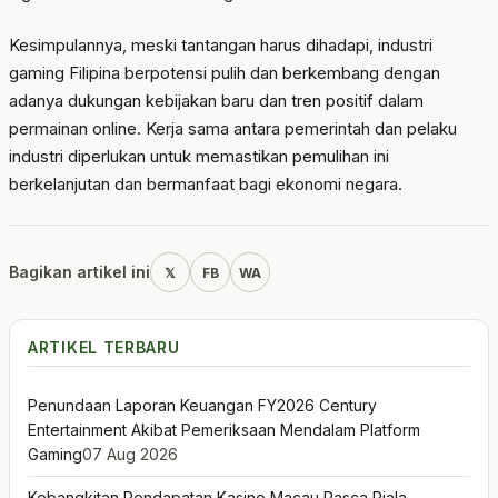
Kesimpulannya, meski tantangan harus dihadapi, industri
gaming Filipina berpotensi pulih dan berkembang dengan
adanya dukungan kebijakan baru dan tren positif dalam
permainan online. Kerja sama antara pemerintah dan pelaku
industri diperlukan untuk memastikan pemulihan ini
berkelanjutan dan bermanfaat bagi ekonomi negara.
Bagikan artikel ini
𝕏
FB
WA
ARTIKEL TERBARU
Penundaan Laporan Keuangan FY2026 Century
Entertainment Akibat Pemeriksaan Mendalam Platform
Gaming
07 Aug 2026
Kebangkitan Pendapatan Kasino Macau Pasca Piala