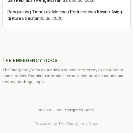
dan Kebijakan Pengawasan Baru
30 Jul 2026
Pengunjung Tiongkok Memacu Pertumbuhan Kasino Asing
di Korea Selatan
30 Jul 2026
THE EMERGENCY DOCS
TheEmergencyDocs.com adalah sumber terpercaya untuk berita
umum terkini. Dapatkan informasi terbaru dan analisis mendalam
tentang berbagai topik.
© 2026 The Emergency Docs.
Powered by The Emergency Docs