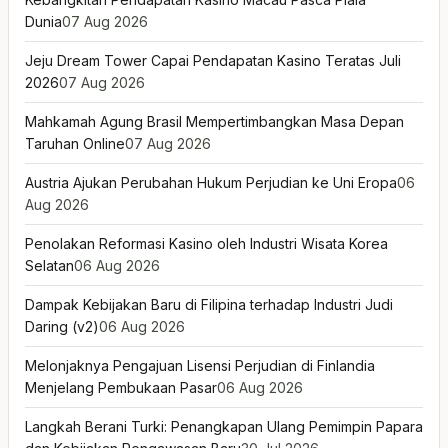
Dunia
07 Aug 2026
Jeju Dream Tower Capai Pendapatan Kasino Teratas Juli
2026
07 Aug 2026
Mahkamah Agung Brasil Mempertimbangkan Masa Depan
Taruhan Online
07 Aug 2026
Austria Ajukan Perubahan Hukum Perjudian ke Uni Eropa
06
Aug 2026
Penolakan Reformasi Kasino oleh Industri Wisata Korea
Selatan
06 Aug 2026
Dampak Kebijakan Baru di Filipina terhadap Industri Judi
Daring (v2)
06 Aug 2026
Melonjaknya Pengajuan Lisensi Perjudian di Finlandia
Menjelang Pembukaan Pasar
06 Aug 2026
Langkah Berani Turki: Penangkapan Ulang Pemimpin Papara