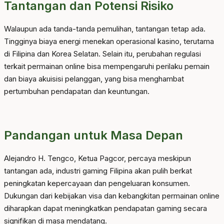
Tantangan dan Potensi Risiko
Walaupun ada tanda-tanda pemulihan, tantangan tetap ada.
Tingginya biaya energi menekan operasional kasino, terutama
di Filipina dan Korea Selatan. Selain itu, perubahan regulasi
terkait permainan online bisa mempengaruhi perilaku pemain
dan biaya akuisisi pelanggan, yang bisa menghambat
pertumbuhan pendapatan dan keuntungan.
Pandangan untuk Masa Depan
Alejandro H. Tengco, Ketua Pagcor, percaya meskipun
tantangan ada, industri gaming Filipina akan pulih berkat
peningkatan kepercayaan dan pengeluaran konsumen.
Dukungan dari kebijakan visa dan kebangkitan permainan online
diharapkan dapat meningkatkan pendapatan gaming secara
signifikan di masa mendatang.